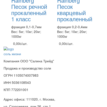
Rainberg
Rainberg
Песок речной
Песок
прокаленный
кварцевый
1 класс
прокаленный
фракция 0,1-0,7мм
фракция 0,2-0,4мм
Вес: 5кг; 10кг; 20кг;
Вес: 5кг; 10кг; 20кг;
1000кг
1000кг
0,
00
c
/шт.
0,
00
c
/шт.
соль жизни
Компания ООО "Салина Трейд"
Продажа и производство соли
ОГРН 1105074007983
ИНН 5036108543
КПП 772201001
Адрес офиса: 111020, г. Москва,
ул. Сторожевая, дом 26, стр.1